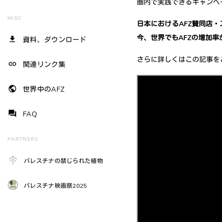
圏内で実践できるキャンペ
MISC
日本におけるAFZ賛同店
今、世界でもAFZの増加
file_download
資料、ダウンロード
さらに詳しくはこの記事を
link
関連リンク集
public
世界中のAFZ
question_answer
FAQ
PARTNERS
パレスチナの禁じられた植物
パレスチナ映画祭2025